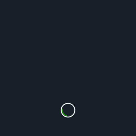
August
Gul
Juli
Juni
Maj
Oktober
September
Sletten
Humlesneglebælg
August
Blå
Frugthaven
Hjørnebeddet
Juli
Juni
Septe
mber
Hjulkrone