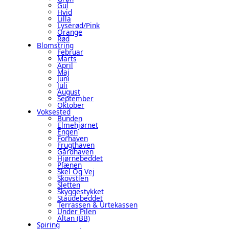
Gul
Hvid
Lilla
Lyserød/pink
Orange
Rød
Blomstring
Februar
Marts
April
Maj
Juni
Juli
August
September
Oktober
Voksested
Bunden
Elmehjørnet
Engen
Forhaven
Frugthaven
Gårdhaven
Hjørnebeddet
Plænen
Skel Og Vej
Skovstien
Sletten
Skyggestykket
Staudebeddet
Terrassen & Urtekassen
Under Pilen
Altan (BB)
Spiring