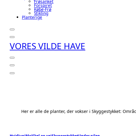
Frøsanket
Forspiret
Købe-Frø
Stikling
Planterige
VORES VILDE HAVE
Her er alle de planter, der vokser i Skyggestykket: Omr
Hvid
Juni
Maj
Skel og vej
Skyggestykket
Under pilen