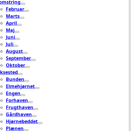
omstring
Februar
Marts
April
Maj
Juni
Juli
August
September
Oktober
ksested
Bunden
Elmehjørnet
Engen
Forhaven
Frugthaven
Gårdhaven
Hjørnebeddet
Plænen