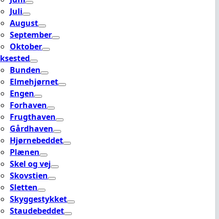
Juli
August
September
Oktober
ksested
Bunden
Elmehjørnet
Engen
Forhaven
Frugthaven
Gårdhaven
Hjørnebeddet
Plænen
Skel og vej
Skovstien
Sletten
Skyggestykket
Staudebeddet