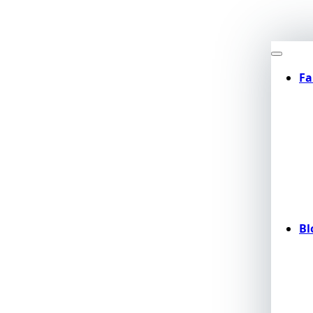
Fa
Bl