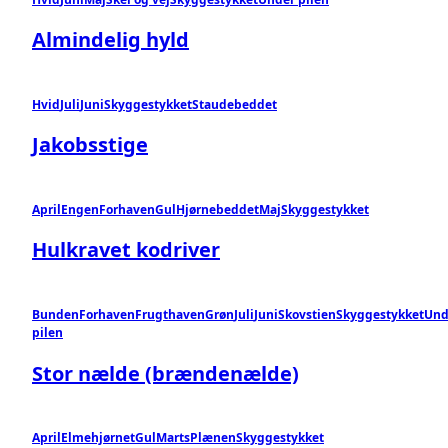
Almindelig hyld
Hvid
Juli
Juni
Skyggestykket
Staudebeddet
Jakobsstige
April
Engen
Forhaven
Gul
Hjørnebeddet
Maj
Skyggestykket
Hulkravet kodriver
Bunden
Forhaven
Frugthaven
Grøn
Juli
Juni
Skovstien
Skyggestykket
Und
pilen
Stor nælde (brændenælde)
April
Elmehjørnet
Gul
Marts
Plænen
Skyggestykket