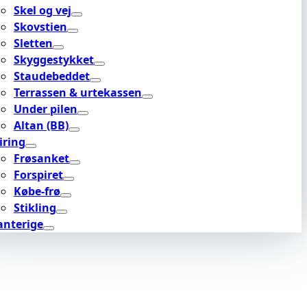
Skel og vej
Skovstien
Sletten
Skyggestykket
Staudebeddet
Terrassen & urtekassen
Under pilen
Altan (BB)
iring
Frøsanket
Forspiret
Købe-frø
Stikling
anterige