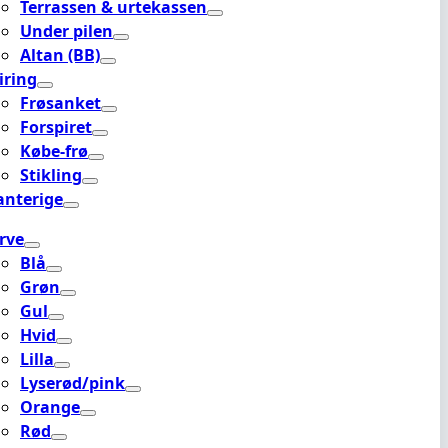
Terrassen & urtekassen
Under pilen
Altan (BB)
iring
Frøsanket
Forspiret
Købe-frø
Stikling
anterige
rve
Blå
Grøn
Gul
Hvid
Lilla
Lyserød/pink
Orange
Rød