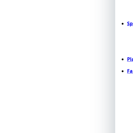
Sp
Pl
Fa