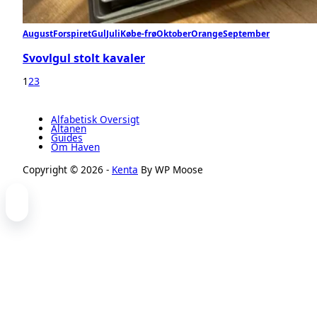
August
Forspiret
Gul
Juli
Købe-frø
Oktober
Orange
September
Svovlgul stolt kavaler
1
2
3
Alfabetisk Oversigt
Altanen
Guides
Om Haven
Copyright © 2026 -
Kenta
By WP Moose