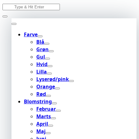
Skip
Search
to
for:
content
Farve
Blå
Grøn
Gul
Hvid
Lilla
Lyserød/pink
Orange
Rød
Blomstring
Februar
Marts
April
Maj
Juni