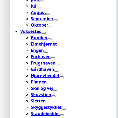
Juli
August
September
Oktober
Voksested
Bunden
Elmehjørnet
Engen
Forhaven
Frugthaven
Gårdhaven
Hjørnebeddet
Plænen
Skel og vej
Skovstien
Sletten
Skyggestykket
Staudebeddet