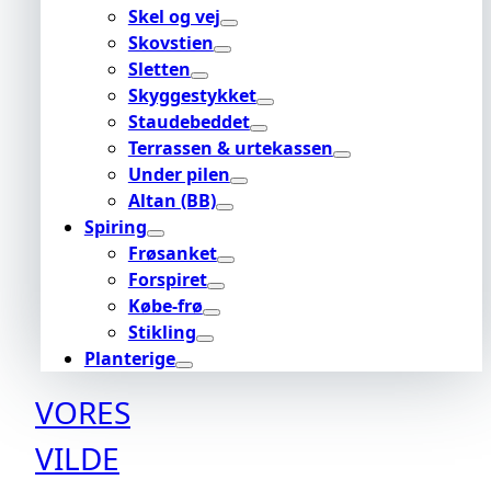
Skel og vej
Skovstien
Sletten
Skyggestykket
Staudebeddet
Terrassen & urtekassen
Under pilen
Altan (BB)
Spiring
Frøsanket
Forspiret
Købe-frø
Stikling
Planterige
VORES
VILDE