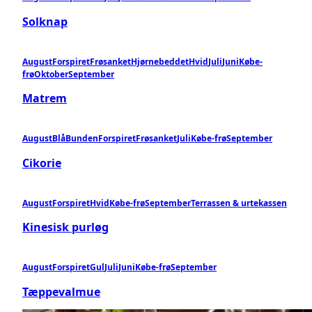
Solknap
August
Forspiret
Frøsanket
Hjørnebeddet
Hvid
Juli
Juni
Købe-
frø
Oktober
September
Matrem
August
Blå
Bunden
Forspiret
Frøsanket
Juli
Købe-frø
September
Cikorie
August
Forspiret
Hvid
Købe-frø
September
Terrassen & urtekassen
Kinesisk purløg
August
Forspiret
Gul
Juli
Juni
Købe-frø
September
Tæppevalmue