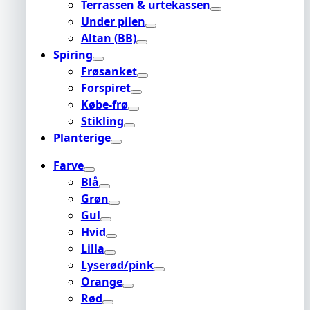
Terrassen & urtekassen
Under pilen
Altan (BB)
Spiring
Frøsanket
Forspiret
Købe-frø
Stikling
Planterige
Farve
Blå
Grøn
Gul
Hvid
Lilla
Lyserød/pink
Orange
Rød