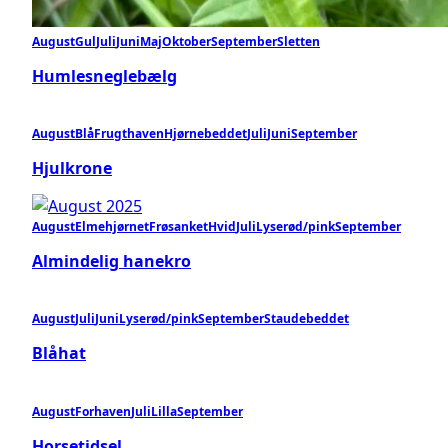
August
Gul
Juli
Juni
Maj
Oktober
September
Sletten
Humlesneglebælg
August
Blå
Frugthaven
Hjørnebeddet
Juli
Juni
September
Hjulkrone
August
Elmehjørnet
Frøsanket
Hvid
Juli
Lyserød/pink
September
Almindelig hanekro
August
Juli
Juni
Lyserød/pink
September
Staudebeddet
Blåhat
August
Forhaven
Juli
Lilla
September
Horsetidsel