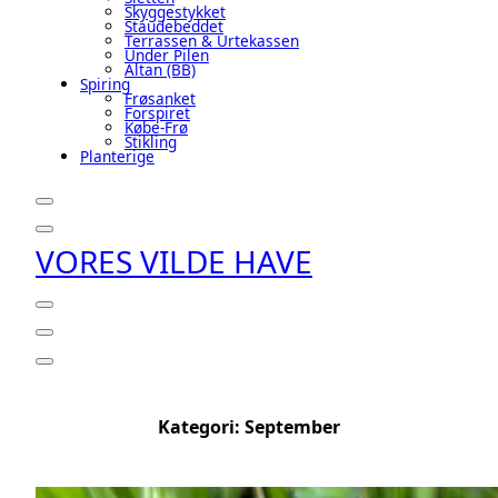
Skyggestykket
Staudebeddet
Terrassen & Urtekassen
Under Pilen
Altan (BB)
Spiring
Frøsanket
Forspiret
Købe-Frø
Stikling
Planterige
VORES VILDE HAVE
Kategori:
September