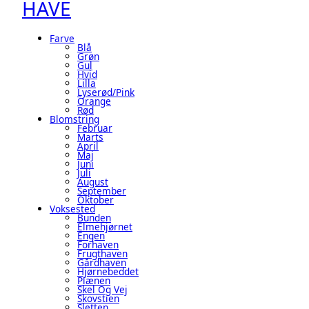
HAVE
Farve
Blå
Grøn
Gul
Hvid
Lilla
Lyserød/pink
Orange
Rød
Blomstring
Februar
Marts
April
Maj
Juni
Juli
August
September
Oktober
Voksested
Bunden
Elmehjørnet
Engen
Forhaven
Frugthaven
Gårdhaven
Hjørnebeddet
Plænen
Skel Og Vej
Skovstien
Sletten