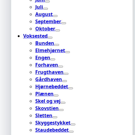
Juli
August
September
Oktober
Voksested
Bunden
Elmehjørnet
Engen
Forhaven
Frugthaven
Gårdhaven
Hjørnebeddet
Plænen
Skel og vej
Skovstien
Sletten
Skyggestykket
Staudebeddet