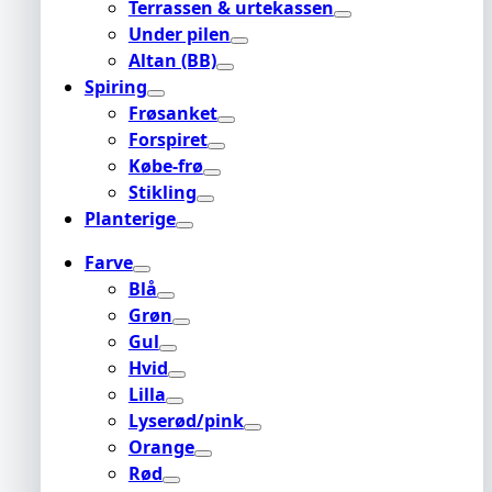
Terrassen & urtekassen
Under pilen
Altan (BB)
Spiring
Frøsanket
Forspiret
Købe-frø
Stikling
Planterige
Farve
Blå
Grøn
Gul
Hvid
Lilla
Lyserød/pink
Orange
Rød