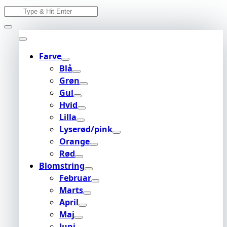
Skip
Search
to
for:
content
Farve
Blå
Grøn
Gul
Hvid
Lilla
Lyserød/pink
Orange
Rød
Blomstring
Februar
Marts
April
Maj
Juni