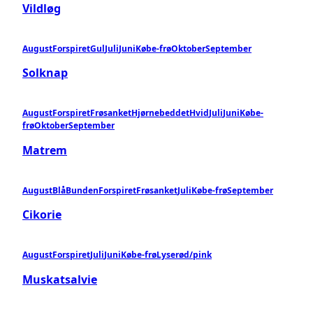
Vildløg
August
Forspiret
Gul
Juli
Juni
Købe-frø
Oktober
September
Solknap
August
Forspiret
Frøsanket
Hjørnebeddet
Hvid
Juli
Juni
Købe-
frø
Oktober
September
Matrem
August
Blå
Bunden
Forspiret
Frøsanket
Juli
Købe-frø
September
Cikorie
August
Forspiret
Juli
Juni
Købe-frø
Lyserød/pink
Muskatsalvie