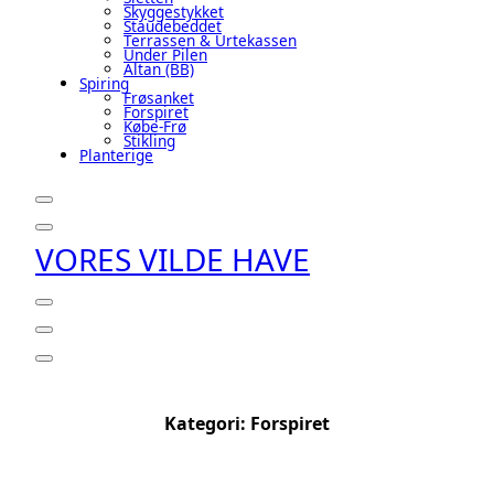
Skyggestykket
Staudebeddet
Terrassen & Urtekassen
Under Pilen
Altan (BB)
Spiring
Frøsanket
Forspiret
Købe-Frø
Stikling
Planterige
VORES VILDE HAVE
Kategori:
Forspiret