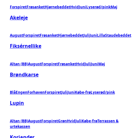
Forspiret
Frøsanket
Hjørnebeddet
Hvid
Juni
Lyserød/pink
Maj
Akeleje
August
Forspiret
Frøsanket
Hjørnebeddet
Juli
Juni
Lilla
Staudebeddet
Fiksérnellike
Altan (BB)
August
Forspiret
Frøsanket
Hvid
Juli
Juni
Maj
Brøndkarse
Blå
Engen
Forhaven
Forspiret
Juli
Juni
Købe-frø
Lyserød/pink
Lupin
Altan (BB)
August
Forspiret
Grøn
Hvid
Juli
Købe-frø
Terrassen &
urtekassen
Koriander