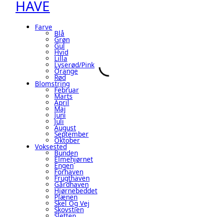
HAVE
Farve
Blå
Grøn
Gul
Hvid
Lilla
Lyserød/pink
Orange
Rød
Blomstring
Februar
Marts
April
Maj
Juni
Juli
August
September
Oktober
Voksested
Bunden
Elmehjørnet
Engen
Forhaven
Frugthaven
Gårdhaven
Hjørnebeddet
Plænen
Skel Og Vej
Skovstien
Sletten