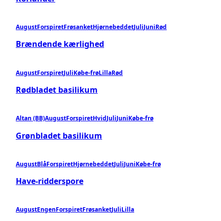
August
Forspiret
Frøsanket
Hjørnebeddet
Juli
Juni
Rød
Brændende kærlighed
August
Forspiret
Juli
Købe-frø
Lilla
Rød
Rødbladet basilikum
Altan (BB)
August
Forspiret
Hvid
Juli
Juni
Købe-frø
Grønbladet basilikum
August
Blå
Forspiret
Hjørnebeddet
Juli
Juni
Købe-frø
Have-ridderspore
August
Engen
Forspiret
Frøsanket
Juli
Lilla