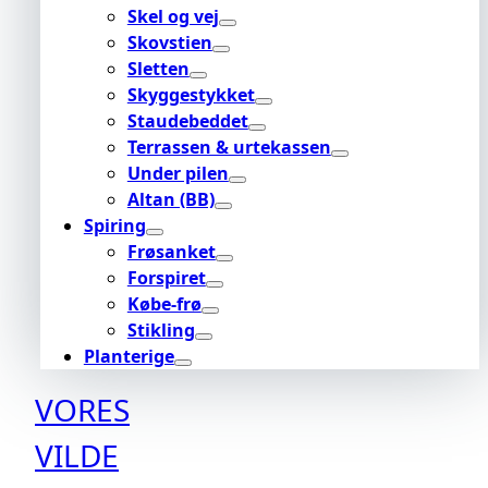
Skel og vej
Skovstien
Sletten
Skyggestykket
Staudebeddet
Terrassen & urtekassen
Under pilen
Altan (BB)
Spiring
Frøsanket
Forspiret
Købe-frø
Stikling
Planterige
VORES
VILDE