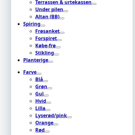
Terrassen & urtekassen
Under pilen
Altan (BB)
Spiring
Frøsanket
Forspiret
Købe-frø
Stikling
Planterige
Farve
Blå
Grøn
Gul
Hvid
Lilla
Lyserød/pink
Orange
Rød