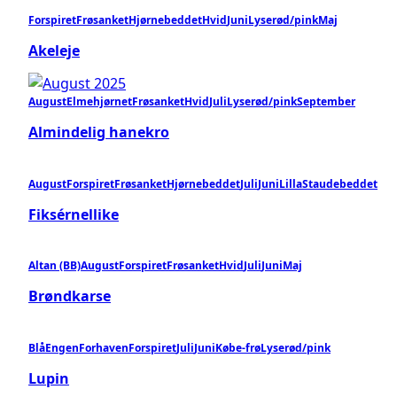
Forspiret
Frøsanket
Hjørnebeddet
Hvid
Juni
Lyserød/pink
Maj
Akeleje
August
Elmehjørnet
Frøsanket
Hvid
Juli
Lyserød/pink
September
Almindelig hanekro
August
Forspiret
Frøsanket
Hjørnebeddet
Juli
Juni
Lilla
Staudebeddet
Fiksérnellike
Altan (BB)
August
Forspiret
Frøsanket
Hvid
Juli
Juni
Maj
Brøndkarse
Blå
Engen
Forhaven
Forspiret
Juli
Juni
Købe-frø
Lyserød/pink
Lupin