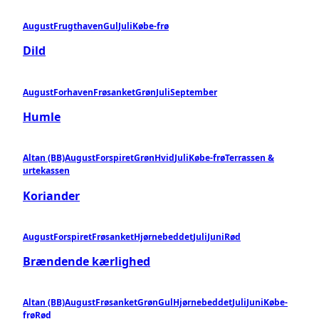
August
Frugthaven
Gul
Juli
Købe-frø
Dild
August
Forhaven
Frøsanket
Grøn
Juli
September
Humle
Altan (BB)
August
Forspiret
Grøn
Hvid
Juli
Købe-frø
Terrassen &
urtekassen
Koriander
August
Forspiret
Frøsanket
Hjørnebeddet
Juli
Juni
Rød
Brændende kærlighed
Altan (BB)
August
Frøsanket
Grøn
Gul
Hjørnebeddet
Juli
Juni
Købe-
frø
Rød