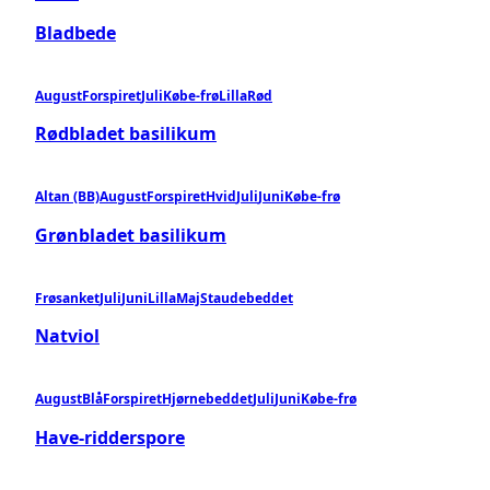
Bladbede
August
Forspiret
Juli
Købe-frø
Lilla
Rød
Rødbladet basilikum
Altan (BB)
August
Forspiret
Hvid
Juli
Juni
Købe-frø
Grønbladet basilikum
Frøsanket
Juli
Juni
Lilla
Maj
Staudebeddet
Natviol
August
Blå
Forspiret
Hjørnebeddet
Juli
Juni
Købe-frø
Have-ridderspore