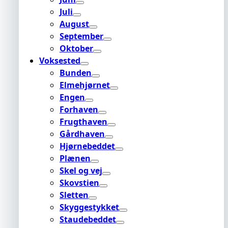
Juli
August
September
Oktober
Voksested
Bunden
Elmehjørnet
Engen
Forhaven
Frugthaven
Gårdhaven
Hjørnebeddet
Plænen
Skel og vej
Skovstien
Sletten
Skyggestykket
Staudebeddet