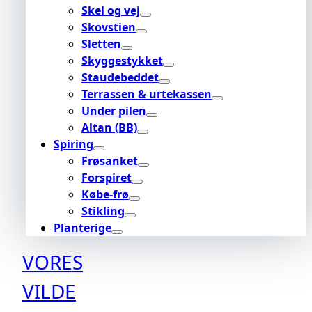
Skel og vej
Skovstien
Sletten
Skyggestykket
Staudebeddet
Terrassen & urtekassen
Under pilen
Altan (BB)
Spiring
Frøsanket
Forspiret
Købe-frø
Stikling
Planterige
VORES
VILDE