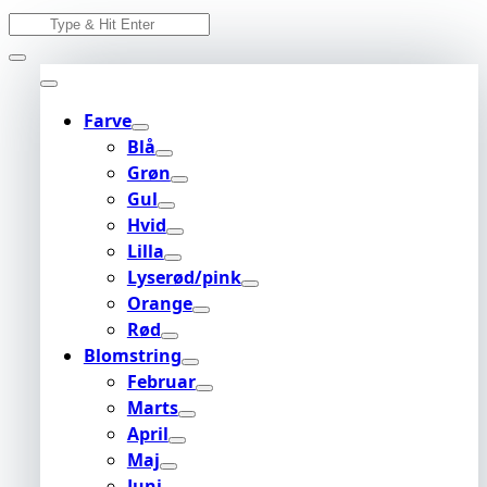
Skip
Search
to
for:
content
Farve
Blå
Grøn
Gul
Hvid
Lilla
Lyserød/pink
Orange
Rød
Blomstring
Februar
Marts
April
Maj
Juni