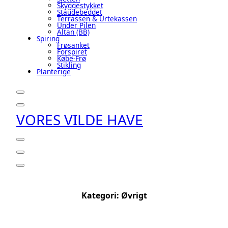
Skyggestykket
Staudebeddet
Terrassen & Urtekassen
Under Pilen
Altan (BB)
Spiring
Frøsanket
Forspiret
Købe-Frø
Stikling
Planterige
VORES VILDE HAVE
Kategori:
Øvrigt