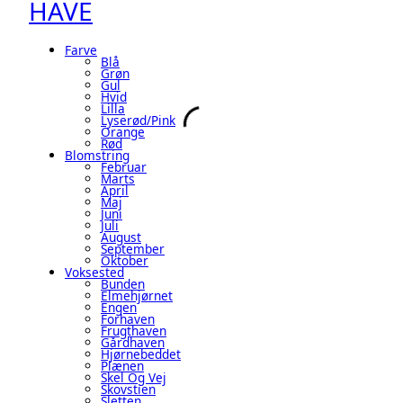
HAVE
Farve
Blå
Grøn
Gul
Hvid
Lilla
Lyserød/pink
Orange
Rød
Blomstring
Februar
Marts
April
Maj
Juni
Juli
August
September
Oktober
Voksested
Bunden
Elmehjørnet
Engen
Forhaven
Frugthaven
Gårdhaven
Hjørnebeddet
Plænen
Skel Og Vej
Skovstien
Sletten