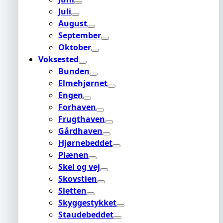
Juli
August
September
Oktober
Voksested
Bunden
Elmehjørnet
Engen
Forhaven
Frugthaven
Gårdhaven
Hjørnebeddet
Plænen
Skel og vej
Skovstien
Sletten
Skyggestykket
Staudebeddet