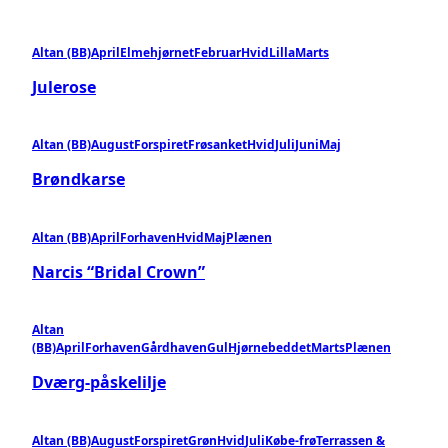
Altan (BB)
April
Elmehjørnet
Februar
Hvid
Lilla
Marts
Julerose
Altan (BB)
August
Forspiret
Frøsanket
Hvid
Juli
Juni
Maj
Brøndkarse
Altan (BB)
April
Forhaven
Hvid
Maj
Plænen
Narcis “Bridal Crown”
Altan
(BB)
April
Forhaven
Gårdhaven
Gul
Hjørnebeddet
Marts
Plænen
Dværg-påskelilje
Altan (BB)
August
Forspiret
Grøn
Hvid
Juli
Købe-frø
Terrassen &