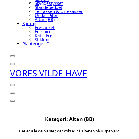
Skyggestykket
Staudebeddet
Terrassen & Urtekassen
Under Pilen
Altan (BB)
Spiring
Frøsanket
Forspiret
Købe-Frø
Stikling
Planterige
VORES VILDE HAVE
Kategori:
Altan (BB)
Her er alle de planter, der vokser på altenen på Bispebjerg.