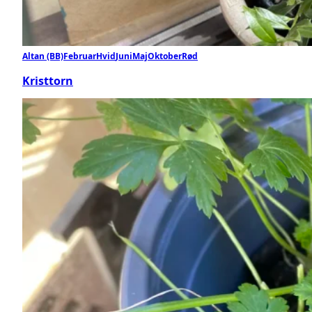
Altan (BB)
Februar
Hvid
Juni
Maj
Oktober
Rød
Kristtorn