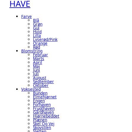
HAVE
Farve
Blå
Grøn
Gul
Hvid
Lilla
Lyserød/pink
Orange
Rød
Blomstring
Februar
Marts
April
Maj
Juni
Juli
August
September
Oktober
Voksested
Bunden
Elmehjørnet
Engen
Forhaven
Frugthaven
Gårdhaven
Hjørnebeddet
Plænen
Skel Og Vej
Skovstien
Sletten