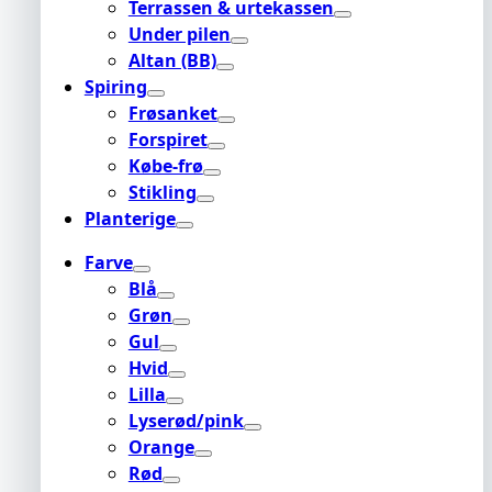
Terrassen & urtekassen
Under pilen
Altan (BB)
Spiring
Frøsanket
Forspiret
Købe-frø
Stikling
Planterige
Farve
Blå
Grøn
Gul
Hvid
Lilla
Lyserød/pink
Orange
Rød