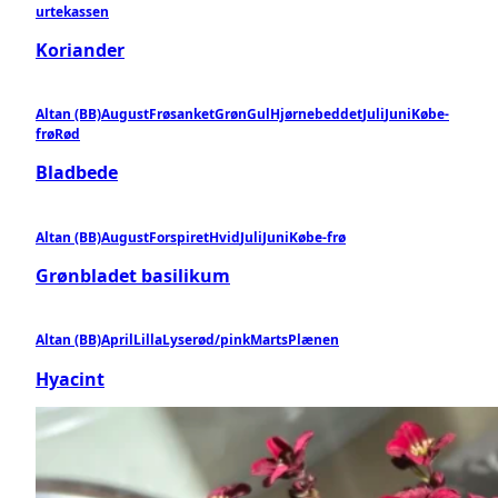
urtekassen
Koriander
Altan (BB)
August
Frøsanket
Grøn
Gul
Hjørnebeddet
Juli
Juni
Købe-
frø
Rød
Bladbede
Altan (BB)
August
Forspiret
Hvid
Juli
Juni
Købe-frø
Grønbladet basilikum
Altan (BB)
April
Lilla
Lyserød/pink
Marts
Plænen
Hyacint