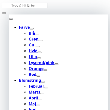
Skip
Search
to
for:
content
Farve
Blå
Grøn
Gul
Hvid
Lilla
Lyserød/pink
Orange
Rød
Blomstring
Februar
Marts
April
Maj
Juni