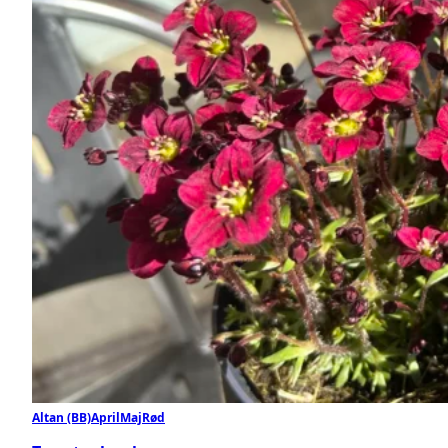
Altan (BB)
April
Maj
Rød