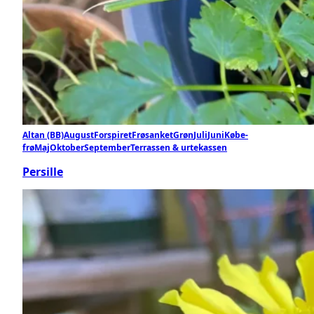
Altan (BB)
August
Forspiret
Frøsanket
Grøn
Juli
Juni
Købe-
frø
Maj
Oktober
September
Terrassen & urtekassen
Persille