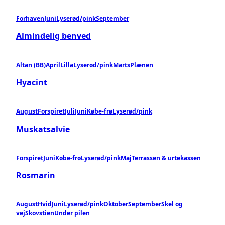
Forhaven
Juni
Lyserød/pink
September
Almindelig benved
Altan (BB)
April
Lilla
Lyserød/pink
Marts
Plænen
Hyacint
August
Forspiret
Juli
Juni
Købe-frø
Lyserød/pink
Muskatsalvie
Forspiret
Juni
Købe-frø
Lyserød/pink
Maj
Terrassen & urtekassen
Rosmarin
August
Hvid
Juni
Lyserød/pink
Oktober
September
Skel og
vej
Skovstien
Under pilen