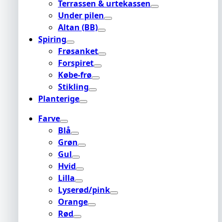
Terrassen & urtekassen
Under pilen
Altan (BB)
Spiring
Frøsanket
Forspiret
Købe-frø
Stikling
Planterige
Farve
Blå
Grøn
Gul
Hvid
Lilla
Lyserød/pink
Orange
Rød