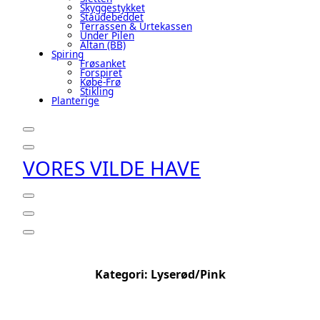
Skyggestykket
Staudebeddet
Terrassen & Urtekassen
Under Pilen
Altan (BB)
Spiring
Frøsanket
Forspiret
Købe-Frø
Stikling
Planterige
VORES VILDE HAVE
Kategori:
Lyserød/pink