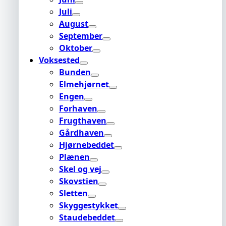
Juli
August
September
Oktober
Voksested
Bunden
Elmehjørnet
Engen
Forhaven
Frugthaven
Gårdhaven
Hjørnebeddet
Plænen
Skel og vej
Skovstien
Sletten
Skyggestykket
Staudebeddet