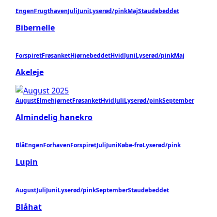
Engen
Frugthaven
Juli
Juni
Lyserød/pink
Maj
Staudebeddet
Bibernelle
Forspiret
Frøsanket
Hjørnebeddet
Hvid
Juni
Lyserød/pink
Maj
Akeleje
August
Elmehjørnet
Frøsanket
Hvid
Juli
Lyserød/pink
September
Almindelig hanekro
Blå
Engen
Forhaven
Forspiret
Juli
Juni
Købe-frø
Lyserød/pink
Lupin
August
Juli
Juni
Lyserød/pink
September
Staudebeddet
Blåhat