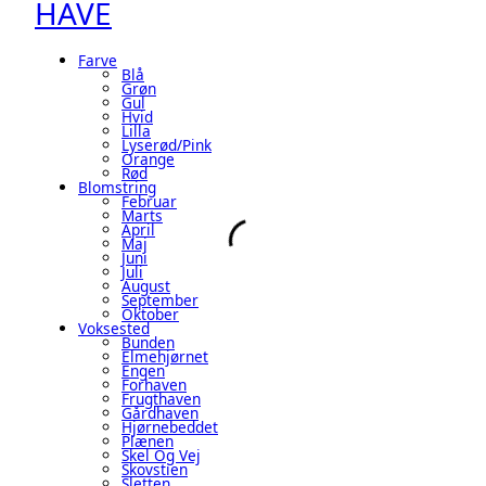
HAVE
Farve
Blå
Grøn
Gul
Hvid
Lilla
Lyserød/pink
Orange
Rød
Blomstring
Februar
Marts
April
Maj
Juni
Juli
August
September
Oktober
Voksested
Bunden
Elmehjørnet
Engen
Forhaven
Frugthaven
Gårdhaven
Hjørnebeddet
Plænen
Skel Og Vej
Skovstien
Sletten