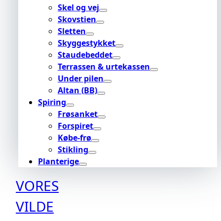
Skel og vej
Skovstien
Sletten
Skyggestykket
Staudebeddet
Terrassen & urtekassen
Under pilen
Altan (BB)
Spiring
Frøsanket
Forspiret
Købe-frø
Stikling
Planterige
VORES
VILDE