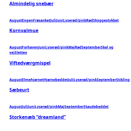
Almindelig snebær
August
Engen
Frøsanket
Juli
Juni
Lyserød/pink
Rød
Skyggestykket
Kornvalmue
August
Forhaven
Juni
Lyserød/pink
Maj
Rød
September
Skel og
vej
Sletten
Viftedværgmispel
August
Elmehjørnet
Hjørnebeddet
Juli
Lyserød/pink
September
Stikling
Sæbeurt
August
Juli
Juni
Lyserød/pink
Maj
September
Staudebeddet
Storkenæb “dreamland”