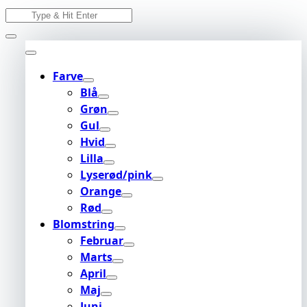
Skip
Search
to
for:
content
Farve
Blå
Grøn
Gul
Hvid
Lilla
Lyserød/pink
Orange
Rød
Blomstring
Februar
Marts
April
Maj
Juni