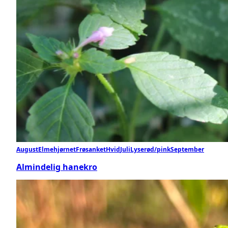
August
Elmehjørnet
Frøsanket
Hvid
Juli
Lyserød/pink
September
Almindelig hanekro