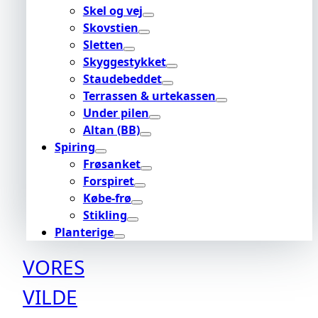
Skel og vej
Skovstien
Sletten
Skyggestykket
Staudebeddet
Terrassen & urtekassen
Under pilen
Altan (BB)
Spiring
Frøsanket
Forspiret
Købe-frø
Stikling
Planterige
VORES
VILDE