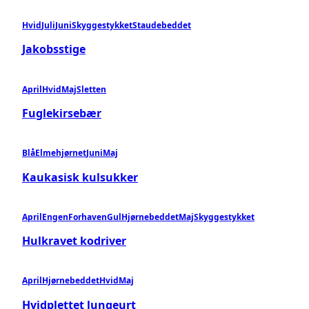
Hvid
Juli
Juni
Skyggestykket
Staudebeddet
Jakobsstige
April
Hvid
Maj
Sletten
Fuglekirsebær
Blå
Elmehjørnet
Juni
Maj
Kaukasisk kulsukker
April
Engen
Forhaven
Gul
Hjørnebeddet
Maj
Skyggestykket
Hulkravet kodriver
April
Hjørnebeddet
Hvid
Maj
Hvidplettet lungeurt