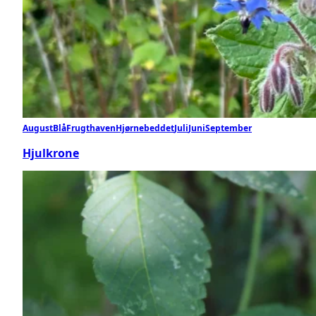
August
Blå
Frugthaven
Hjørnebeddet
Juli
Juni
September
Hjulkrone