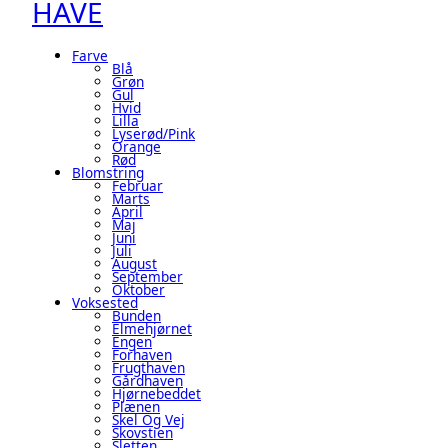
HAVE
Farve
Blå
Grøn
Gul
Hvid
Lilla
Lyserød/pink
Orange
Rød
Blomstring
Februar
Marts
April
Maj
Juni
Juli
August
September
Oktober
Voksested
Bunden
Elmehjørnet
Engen
Forhaven
Frugthaven
Gårdhaven
Hjørnebeddet
Plænen
Skel Og Vej
Skovstien
Sletten