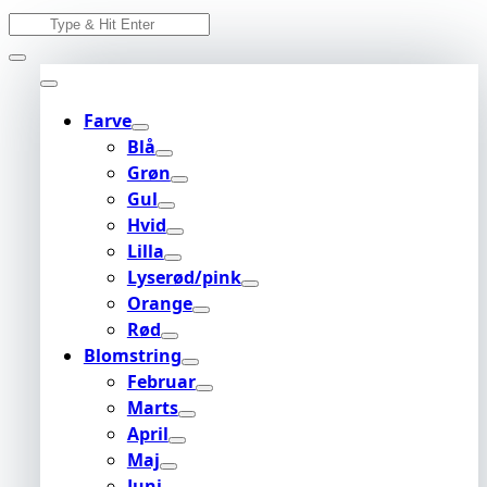
Skip
Search
to
for:
content
Farve
Blå
Grøn
Gul
Hvid
Lilla
Lyserød/pink
Orange
Rød
Blomstring
Februar
Marts
April
Maj
Juni