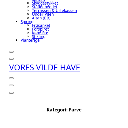
Skyggestykket
Staudebeddet
Terrassen & Urtekassen
Under Pilen
Altan (BB)
Spiring
Frøsanket
Forspiret
Købe-Frø
Stikling
Planterige
VORES VILDE HAVE
Kategori:
Farve