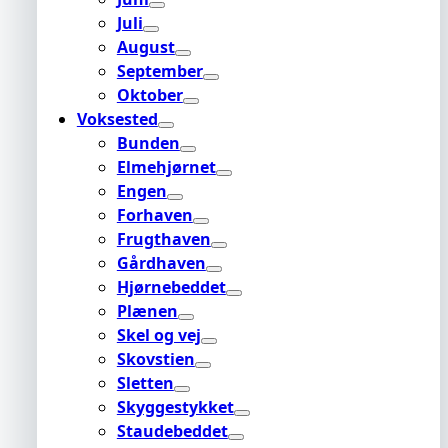
Juli
August
September
Oktober
Voksested
Bunden
Elmehjørnet
Engen
Forhaven
Frugthaven
Gårdhaven
Hjørnebeddet
Plænen
Skel og vej
Skovstien
Sletten
Skyggestykket
Staudebeddet