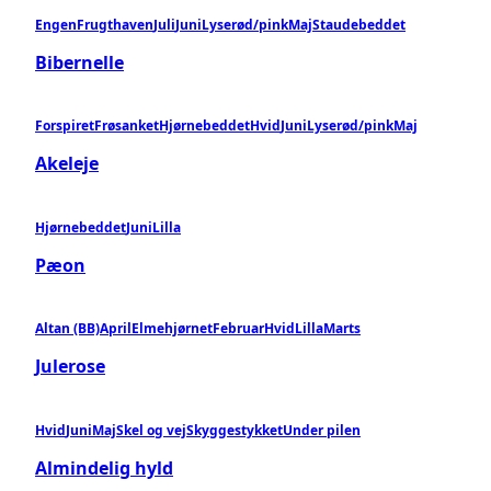
Engen
Frugthaven
Juli
Juni
Lyserød/pink
Maj
Staudebeddet
Bibernelle
Forspiret
Frøsanket
Hjørnebeddet
Hvid
Juni
Lyserød/pink
Maj
Akeleje
Hjørnebeddet
Juni
Lilla
Pæon
Altan (BB)
April
Elmehjørnet
Februar
Hvid
Lilla
Marts
Julerose
Hvid
Juni
Maj
Skel og vej
Skyggestykket
Under pilen
Almindelig hyld