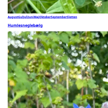
August
Gul
Juli
Juni
Maj
Oktober
September
Sletten
Humlesneglebælg