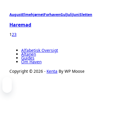
August
Elmehjørnet
Forhaven
Gul
Juli
Juni
Sletten
Haremad
1
2
3
Alfabetisk Oversigt
Altanen
Guides
Om Haven
Copyright © 2026 -
Kenta
By WP Moose