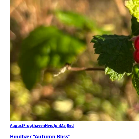
August
Frugthaven
Hvid
Juli
Maj
Rød
Hindbær “Autumn Bliss”