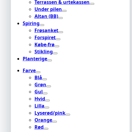
Terrassen & urtekassen
Under pilen
Altan (BB)
Spiring
Frøsanket
Forspiret
Købe-frø
Stikling
Planterige
Farve
Blå
Grøn
Gul
Hvid
Lilla
Lyserød/pink
Orange
Rød