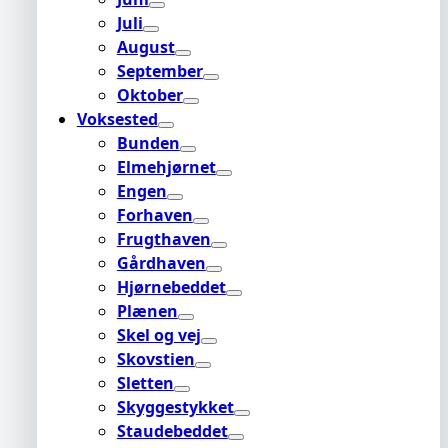
Juli
August
September
Oktober
Voksested
Bunden
Elmehjørnet
Engen
Forhaven
Frugthaven
Gårdhaven
Hjørnebeddet
Plænen
Skel og vej
Skovstien
Sletten
Skyggestykket
Staudebeddet