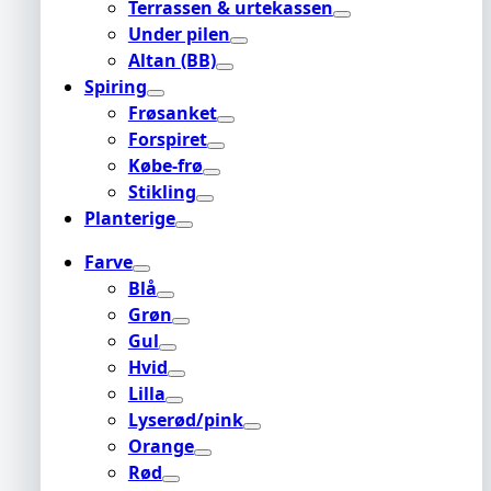
Terrassen & urtekassen
Under pilen
Altan (BB)
Spiring
Frøsanket
Forspiret
Købe-frø
Stikling
Planterige
Farve
Blå
Grøn
Gul
Hvid
Lilla
Lyserød/pink
Orange
Rød