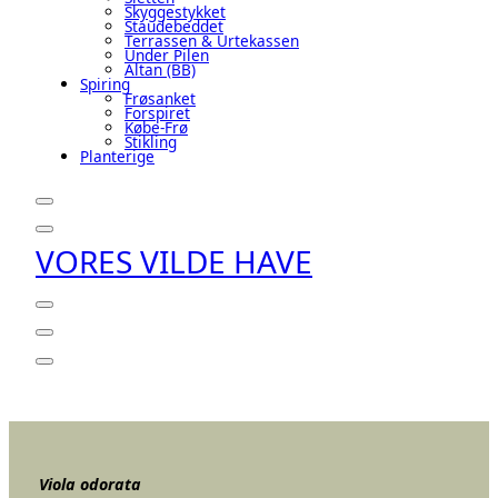
Skyggestykket
Staudebeddet
Terrassen & Urtekassen
Under Pilen
Altan (BB)
Spiring
Frøsanket
Forspiret
Købe-Frø
Stikling
Planterige
VORES VILDE HAVE
Viola odorata