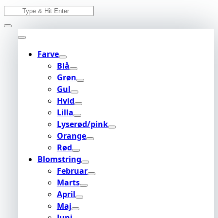
Skip
Search
to
for:
content
Farve
Blå
Grøn
Gul
Hvid
Lilla
Lyserød/pink
Orange
Rød
Blomstring
Februar
Marts
April
Maj
Juni