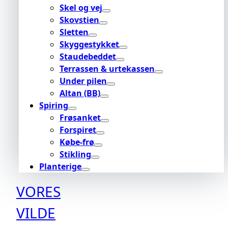
Skel og vej
Skovstien
Sletten
Skyggestykket
Staudebeddet
Terrassen & urtekassen
Under pilen
Altan (BB)
Spiring
Frøsanket
Forspiret
Købe-frø
Stikling
Planterige
VORES
VILDE