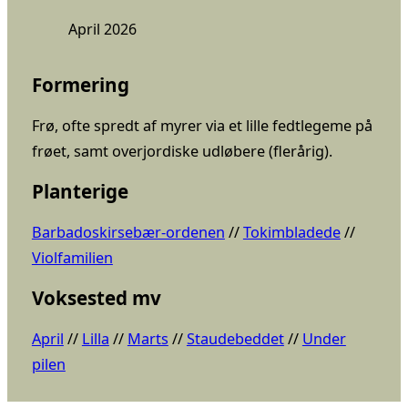
April 2026
Formering
Frø, ofte spredt af myrer via et lille fedtlegeme på
frøet, samt overjordiske udløbere (flerårig).
Planterige
Barbadoskirsebær-ordenen
 // 
Tokimbladede
 // 
Violfamilien
Voksested mv
April
 // 
Lilla
 // 
Marts
 // 
Staudebeddet
 // 
Under
pilen