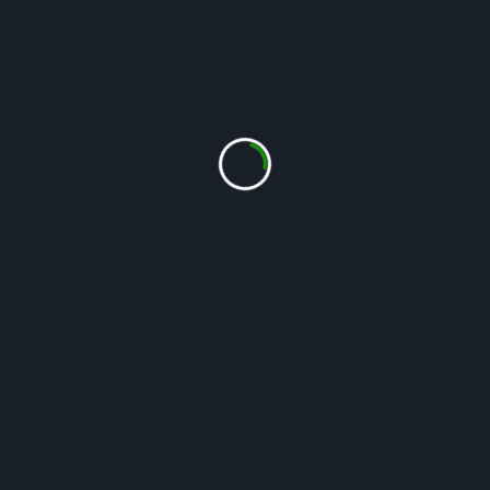
Voksested mv
Hjørnebeddet
 // 
Juli
 // 
Lilla
 // 
September