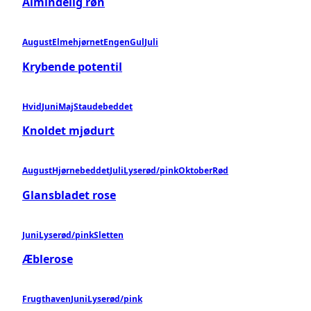
Almindelig røn
August
Elmehjørnet
Engen
Gul
Juli
Krybende potentil
Hvid
Juni
Maj
Staudebeddet
Knoldet mjødurt
August
Hjørnebeddet
Juli
Lyserød/pink
Oktober
Rød
Glansbladet rose
Juni
Lyserød/pink
Sletten
Æblerose
Frugthaven
Juni
Lyserød/pink