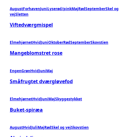
August
Forhaven
Juni
Lyserød/pink
Maj
Rød
September
Skel og
vej
Sletten
Viftedværgmispel
Elmehjørnet
Hvid
Juni
Oktober
Rød
September
Skovstien
Mangeblomstret rose
Engen
Grøn
Hvid
Juni
Maj
Småfrugtet dværgløvefod
Elmehjørnet
Hvid
Juni
Maj
Skyggestykket
Buket-spiræa
August
Hvid
Juli
Maj
Rød
Skel og vej
Skovstien