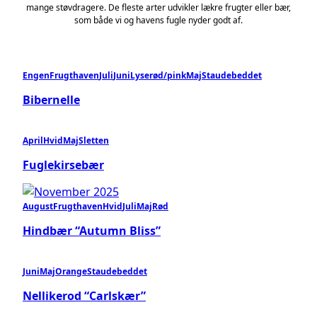
mange støvdragere. De fleste arter udvikler lækre frugter eller bær,
som både vi og havens fugle nyder godt af.
Engen
Frugthaven
Juli
Juni
Lyserød/pink
Maj
Staudebeddet
Bibernelle
April
Hvid
Maj
Sletten
Fuglekirsebær
August
Frugthaven
Hvid
Juli
Maj
Rød
Hindbær “Autumn Bliss”
Juni
Maj
Orange
Staudebeddet
Nellikerod “Carlskær”