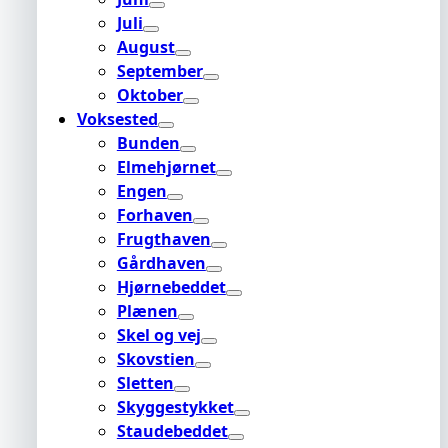
Juli
August
September
Oktober
Voksested
Bunden
Elmehjørnet
Engen
Forhaven
Frugthaven
Gårdhaven
Hjørnebeddet
Plænen
Skel og vej
Skovstien
Sletten
Skyggestykket
Staudebeddet