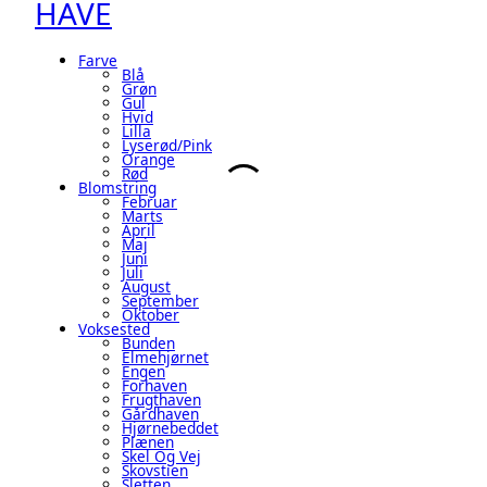
HAVE
Farve
Blå
Grøn
Gul
Hvid
Lilla
Lyserød/pink
Orange
Rød
Blomstring
Februar
Marts
April
Maj
Juni
Juli
August
September
Oktober
Voksested
Bunden
Elmehjørnet
Engen
Forhaven
Frugthaven
Gårdhaven
Hjørnebeddet
Plænen
Skel Og Vej
Skovstien
Sletten