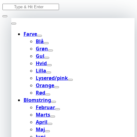
Skip
Search
to
for:
content
Farve
Blå
Grøn
Gul
Hvid
Lilla
Lyserød/pink
Orange
Rød
Blomstring
Februar
Marts
April
Maj
Juni