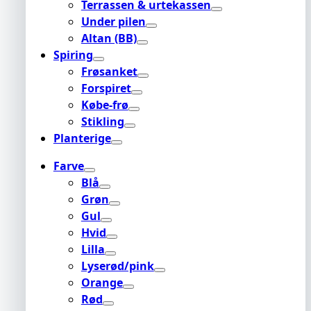
Terrassen & urtekassen
Under pilen
Altan (BB)
Spiring
Frøsanket
Forspiret
Købe-frø
Stikling
Planterige
Farve
Blå
Grøn
Gul
Hvid
Lilla
Lyserød/pink
Orange
Rød