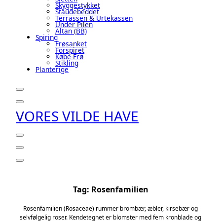
Skyggestykket
Staudebeddet
Terrassen & Urtekassen
Under Pilen
Altan (BB)
Spiring
Frøsanket
Forspiret
Købe-Frø
Stikling
Planterige
VORES VILDE HAVE
Tag:
Rosenfamilien
Rosenfamilien (Rosaceae) rummer brombær, æbler, kirsebær og
selvfølgelig roser. Kendetegnet er blomster med fem kronblade og