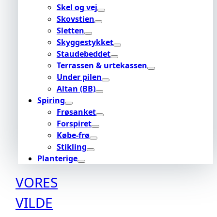
Skel og vej
Skovstien
Sletten
Skyggestykket
Staudebeddet
Terrassen & urtekassen
Under pilen
Altan (BB)
Spiring
Frøsanket
Forspiret
Købe-frø
Stikling
Planterige
VORES
VILDE