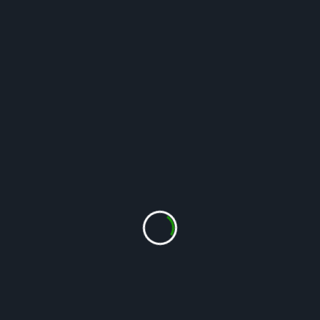
August
Hjørnebeddet
Juli
Juni
Lilla
Maj
September
Pyrenæisk storkenæb