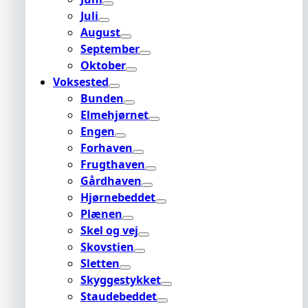
Juli
August
September
Oktober
Voksested
Bunden
Elmehjørnet
Engen
Forhaven
Frugthaven
Gårdhaven
Hjørnebeddet
Plænen
Skel og vej
Skovstien
Sletten
Skyggestykket
Staudebeddet