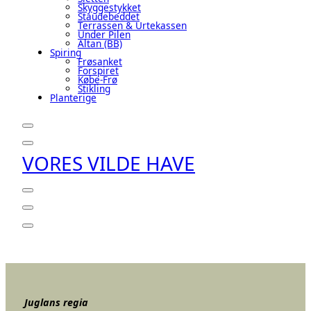
Skyggestykket
Staudebeddet
Terrassen & Urtekassen
Under Pilen
Altan (BB)
Spiring
Frøsanket
Forspiret
Købe-Frø
Stikling
Planterige
VORES VILDE HAVE
Juglans regia