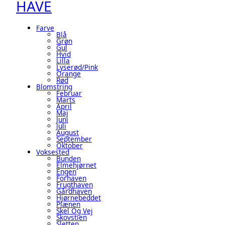
HAVE
Farve
Blå
Grøn
Gul
Hvid
Lilla
Lyserød/pink
Orange
Rød
Blomstring
Februar
Marts
April
Maj
Juni
Juli
August
September
Oktober
Voksested
Bunden
Elmehjørnet
Engen
Forhaven
Frugthaven
Gårdhaven
Hjørnebeddet
Plænen
Skel Og Vej
Skovstien
Sletten