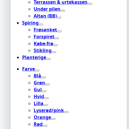
Terrassen & urtekassen
Under pilen
Altan (BB)
Spiring
Frøsanket
Forspiret
Købe-frø
Stikling
Planterige
Farve
Blå
Grøn
Gul
Hvid
Lilla
Lyserød/pink
Orange
Rød