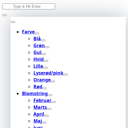
Skip
Search
to
for:
content
Farve
Blå
Grøn
Gul
Hvid
Lilla
Lyserød/pink
Orange
Rød
Blomstring
Februar
Marts
April
Maj
Juni