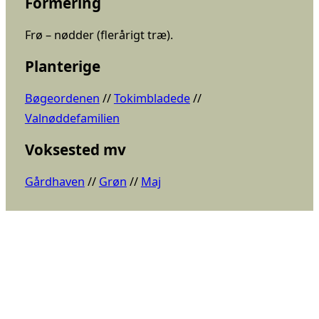
Formering
Frø – nødder (flerårigt træ).
Planterige
Bøgeordenen
 // 
Tokimbladede
 // 
Valnøddefamilien
Voksested mv
Gårdhaven
 // 
Grøn
 // 
Maj