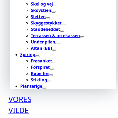
Skel og vej
Skovstien
Sletten
Skyggestykket
Staudebeddet
Terrassen & urtekassen
Under pilen
Altan (BB)
Spiring
Frøsanket
Forspiret
Købe-frø
Stikling
Planterige
VORES
VILDE