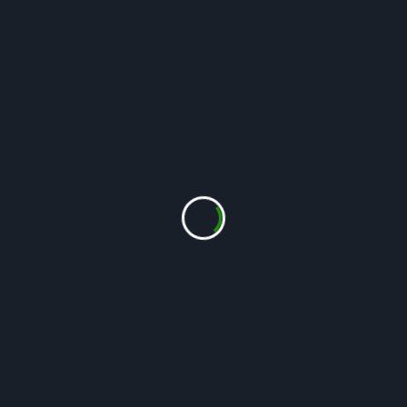
Rosenordenen
 // 
Tokimbladede
Voksested mv
August
 // 
Forhaven
 // 
Hvid
 // 
Juni
 // 
Maj
 // 
Rød
 // 
Skel og vej
// 
Under pilen