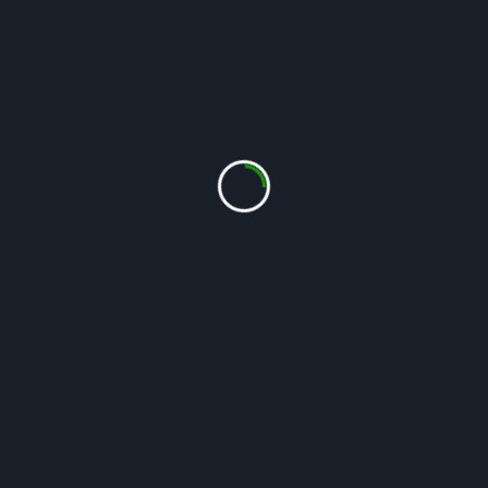
Voksested mv
August
 // 
Engen
 // 
Gul
 // 
Juli
 // 
Juni
 // 
Maj
 // 
Sletten